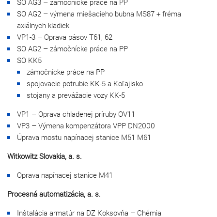
SO AG3 – zámočnícke práce na PP
SO AG2 – výmena miešacieho bubna MS87 + fréma
axiálnych kladiek
VP1-3 – Oprava pásov T61, 62
SO AG2 – zámočnícke práce na PP
SO KK5
zámočnícke práce na PP
spojovacie potrubie KK-5 a Koľajisko
stojany a prevážacie vozy KK-5
VP1 – Oprava chladenej príruby OV11
VP3 – Výmena kompenzátora VPP DN2000
Úprava mostu napínacej stanice M51 M61
Witkowitz Slovakia, a. s.
Oprava napínacej stanice M41
Procesná automatizácia, a. s.
Inštalácia armatúr na DZ Koksovňa – Chémia