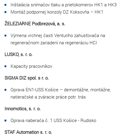
Inštalácia snímačov tlaku a prietokomerov HK1 a HK3
Montáž podpornej konzoly DZ Koksovňa – HK1
ŽELEZIARNE Podbrezová, a. s.
Výmena vrchnej časti Venturiho zahusťovača na
regeneračnom zariadení na regeneráciu HCl
LUSKO, s. r. o.
Kapacity pracovníkov
SIGMA DIZ spol. s r. o.
Oprava EN1-USS Košice – demontážne, montážne,
natieračské a zváracie práce potr. trás
Innomotics, s. r. o.
Oprava naberača č. 1 USS Košice - Rudisko
STAF Automation s. r. o.