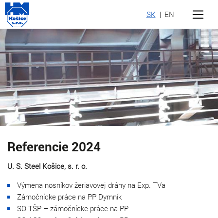
SK
|
EN
Referencie 2024
U. S. Steel Košice, s. r. o.
Výmena nosníkov žeriavovej dráhy na Exp. TVa
Zámočnícke práce na PP Dymník
SO TŠP – zámočnícke práce na PP