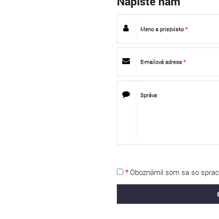
Napíšte nám
Meno a priezvisko
*
E-mailová adresa
*
Správa
*
Oboznámil som sa so
sprac