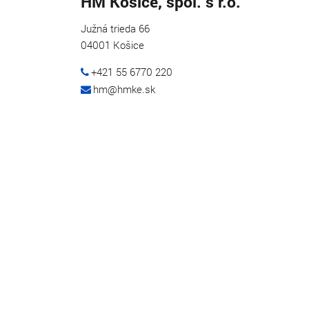
HM Košice, spol. s r.o.
Južná trieda 66
04001 Košice
+421 55 6770 2
20
hm@hmke.sk