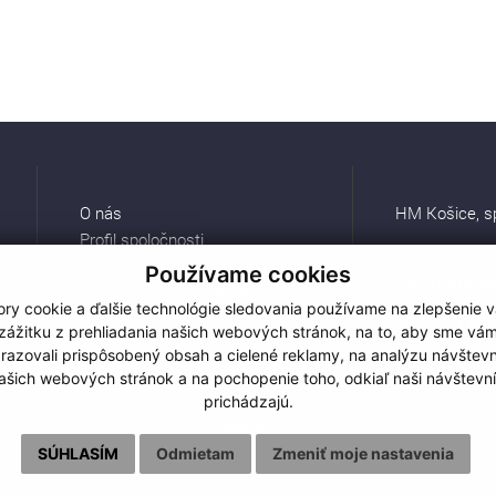
O nás
HM Košice, spo
Profil spoločnosti
Južná trieda 
Služby
Používame cookies
04001 Košic
Certifikáty a oprávnenia
ry cookie a ďalšie technológie sledovania používame na zlepšenie 
Referencie
Tel.:
+421 55 
zážitku z prehliadania našich webových stránok, na to, aby sme vá
Pracovné ponuky
E-mail:
hm@h
razovali prispôsobený obsah a cielené reklamy, na analýzu návštevn
Kontakt
ašich webových stránok a na pochopenie toho, odkiaľ naši návštevní
Pravidlá cookies
prichádzajú.
Ochrana osobných údajov
SÚHLASÍM
Odmietam
Zmeniť moje nastavenia