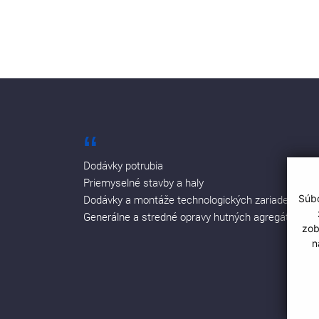
Dodávky potrubia
Priemyselné stavby a haly
Dodávky a montáže technologických zariadení
Súbo
Generálne a stredné opravy hutných agregátov
zob
n